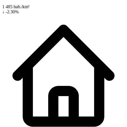
1 485 hab./km²
↓ -2.30%