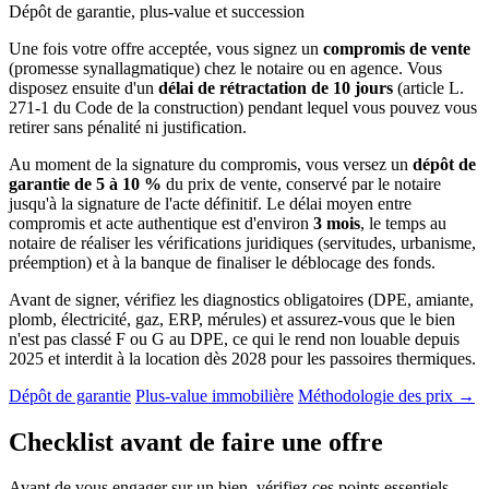
Dépôt de garantie, plus-value et succession
Une fois votre offre acceptée, vous signez un
compromis de vente
(promesse synallagmatique) chez le notaire ou en agence. Vous
disposez ensuite d'un
délai de rétractation de 10 jours
(article L.
271-1 du Code de la construction) pendant lequel vous pouvez vous
retirer sans pénalité ni justification.
Au moment de la signature du compromis, vous versez un
dépôt de
garantie de 5 à 10 %
du prix de vente, conservé par le notaire
jusqu'à la signature de l'acte définitif. Le délai moyen entre
compromis et acte authentique est d'environ
3 mois
, le temps au
notaire de réaliser les vérifications juridiques (servitudes, urbanisme,
préemption) et à la banque de finaliser le déblocage des fonds.
Avant de signer, vérifiez les diagnostics obligatoires (DPE, amiante,
plomb, électricité, gaz, ERP, mérules) et assurez-vous que le bien
n'est pas classé F ou G au DPE, ce qui le rend non louable depuis
2025 et interdit à la location dès 2028 pour les passoires thermiques.
Dépôt de garantie
Plus-value immobilière
Méthodologie des prix →
Checklist avant de faire une offre
Avant de vous engager sur un bien, vérifiez ces points essentiels.