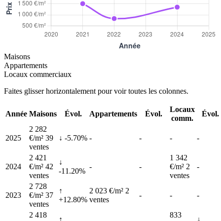
Maisons
Appartements
Locaux commerciaux
Faites glisser horizontalement pour voir toutes les colonnes.
Locaux
Année
Maisons
Évol.
Appartements
Évol.
Évol.
comm.
2 282
2025
€/m²
39
↓ -5.70%
-
-
-
-
ventes
2 421
1 342
↓
2024
€/m²
42
-
-
€/m²
2
-
-11.20%
ventes
ventes
2 728
↑
2 023 €/m²
2
2023
€/m²
37
-
-
-
+12.80%
ventes
ventes
2 418
833
↑
↓