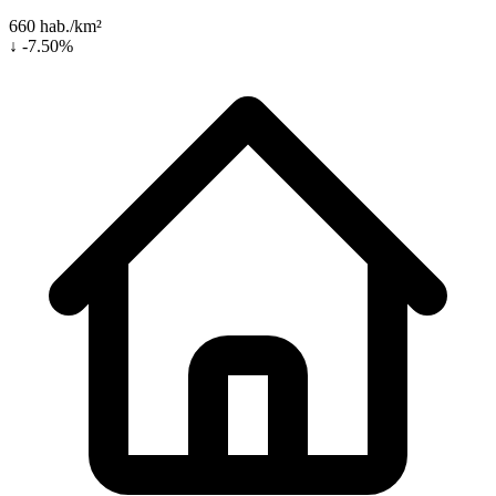
660 hab./km²
↓ -7.50%