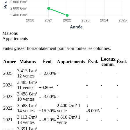
Maisons
Appartements
Faites glisser horizontalement pour voir toutes les colonnes.
Locaux
Année
Maisons
Évol.
Appartements
Évol.
Évol.
comm.
3 415 €/m²
2025
↓ -2.00%
-
-
-
-
12 ventes
3 485 €/m²
↑
2024
-
-
-
-
11 ventes
+0.80%
3 458 €/m²
2023
↓ -3.60%
-
-
-
-
10 ventes
3 588 €/m²
↑
2 400 €/m²
1
↓
2022
-
-
14 ventes
+15.30%
vente
-8.00%
3 113 €/m²
2 610 €/m²
1
2021
↓ -8.20%
-
-
-
18 ventes
vente
3 391 €/m²