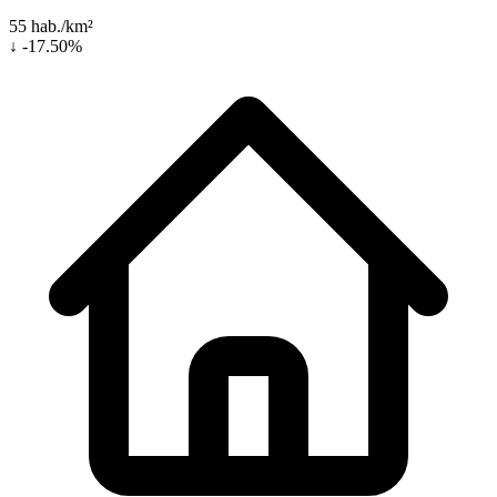
55 hab./km²
↓ -17.50%