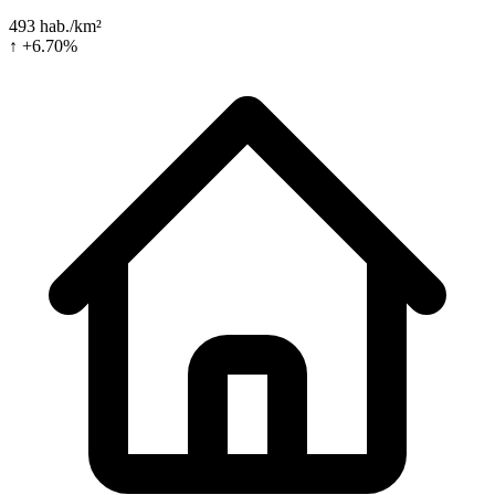
493 hab./km²
↑ +6.70%