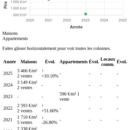
Maisons
Appartements
Faites glisser horizontalement pour voir toutes les colonnes.
Locaux
Année
Maisons
Évol.
Appartements
Évol.
Évol.
comm.
3 466 €/m²
↑
2025
-
-
-
-
2 ventes
+10.10%
3 149 €/m²
2024
-
-
-
-
-
2 ventes
596 €/m²
1
2023
-
-
-
-
-
vente
2 593 €/m²
↑
2022
-
-
-
-
2 ventes
+51.60%
1 710 €/m²
↓
2021
-
-
-
-
5 ventes
-26.80%
2 338 €/m²