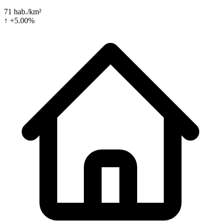
71 hab./km²
↑ +5.00%