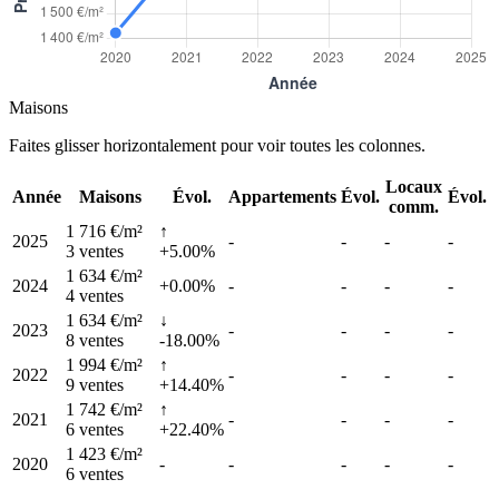
Maisons
Faites glisser horizontalement pour voir toutes les colonnes.
Locaux
Année
Maisons
Évol.
Appartements
Évol.
Évol.
comm.
1 716 €/m²
↑
2025
-
-
-
-
3 ventes
+5.00%
1 634 €/m²
2024
+0.00%
-
-
-
-
4 ventes
1 634 €/m²
↓
2023
-
-
-
-
8 ventes
-18.00%
1 994 €/m²
↑
2022
-
-
-
-
9 ventes
+14.40%
1 742 €/m²
↑
2021
-
-
-
-
6 ventes
+22.40%
1 423 €/m²
2020
-
-
-
-
-
6 ventes