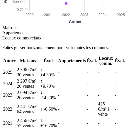
Maisons
Appartements
Locaux commerciaux
Faites glisser horizontalement pour voir toutes les colonnes.
Locaux
Année
Maisons
Évol.
Appartements
Évol.
Évol.
comm.
2 396 €/m²
↑
2025
-
-
-
-
30 ventes
+4.30%
2 297 €/m²
↑
2024
-
-
-
-
26 ventes
+9.70%
2 094 €/m²
↓
2023
-
-
-
-
26 ventes
-14.20%
425
2 441 €/m²
2022
↓ -0.60%
-
-
€/m²
1
-
64 ventes
vente
2 456 €/m²
↑
2021
-
-
-
-
52 ventes
+16.70%