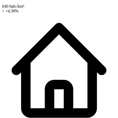
640 hab./km²
↑ +4.30%