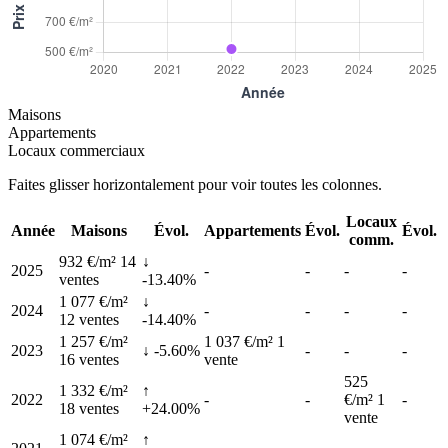
Maisons
Appartements
Locaux commerciaux
Faites glisser horizontalement pour voir toutes les colonnes.
Locaux
Année
Maisons
Évol.
Appartements
Évol.
Évol.
comm.
932 €/m²
14
↓
2025
-
-
-
-
ventes
-13.40%
1 077 €/m²
↓
2024
-
-
-
-
12 ventes
-14.40%
1 257 €/m²
1 037 €/m²
1
2023
↓ -5.60%
-
-
-
16 ventes
vente
525
1 332 €/m²
↑
2022
-
-
€/m²
1
-
18 ventes
+24.00%
vente
1 074 €/m²
↑