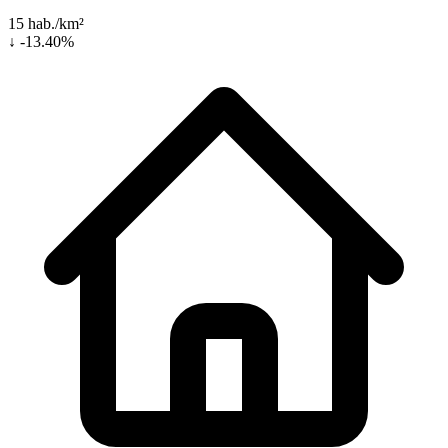
15 hab./km²
↓ -13.40%