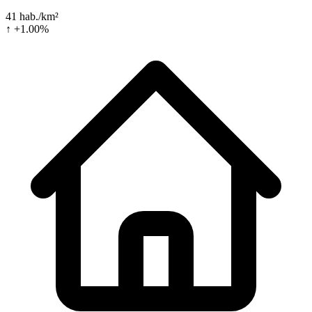
41 hab./km²
↑ +1.00%