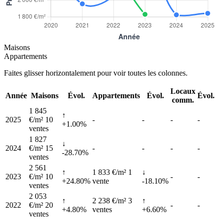
Maisons
Appartements
Faites glisser horizontalement pour voir toutes les colonnes.
Locaux
Année
Maisons
Évol.
Appartements
Évol.
Évol.
comm.
1 845
↑
2025
€/m²
10
-
-
-
-
+1.00%
ventes
1 827
↓
2024
€/m²
15
-
-
-
-
-28.70%
ventes
2 561
↑
1 833 €/m²
1
↓
2023
€/m²
10
-
-
+24.80%
vente
-18.10%
ventes
2 053
↑
2 238 €/m²
3
↑
2022
€/m²
20
-
-
+4.80%
ventes
+6.60%
ventes