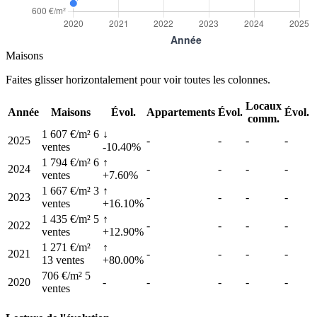
Maisons
Faites glisser horizontalement pour voir toutes les colonnes.
Locaux
Année
Maisons
Évol.
Appartements
Évol.
Évol.
comm.
1 607 €/m²
6
↓
2025
-
-
-
-
ventes
-10.40%
1 794 €/m²
6
↑
2024
-
-
-
-
ventes
+7.60%
1 667 €/m²
3
↑
2023
-
-
-
-
ventes
+16.10%
1 435 €/m²
5
↑
2022
-
-
-
-
ventes
+12.90%
1 271 €/m²
↑
2021
-
-
-
-
13 ventes
+80.00%
706 €/m²
5
2020
-
-
-
-
-
ventes