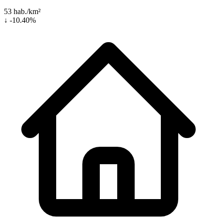
53 hab./km²
↓ -10.40%