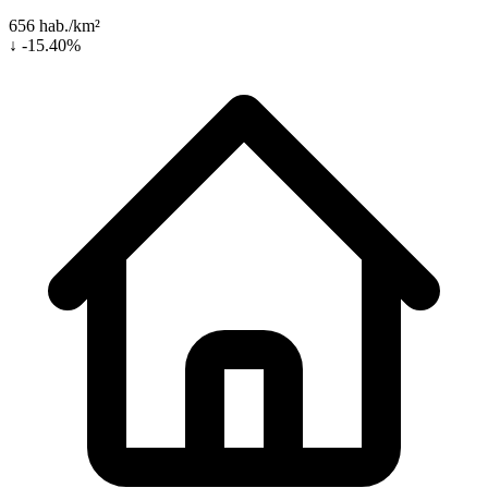
656 hab./km²
↓ -15.40%