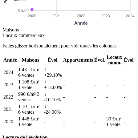
Maisons
Locaux commerciaux
Faites glisser horizontalement pour voir toutes les colonnes.
Locaux
Année
Maisons
Évol.
Appartements
Évol.
Évol.
comm.
1 431 €/m²
↑
2024
-
-
-
-
6 ventes
+29.10%
1 108 €/m²
↑
2023
-
-
-
-
1 vente
+12.00%
990 €/m²
3
↓
2022
-
-
-
-
ventes
-10.10%
1 101 €/m²
↓
2021
-
-
-
-
6 ventes
-24.00%
1 448 €/m²
39 €/m²
2020
-
-
-
-
1 vente
1 vente
Lecture de l'évolution