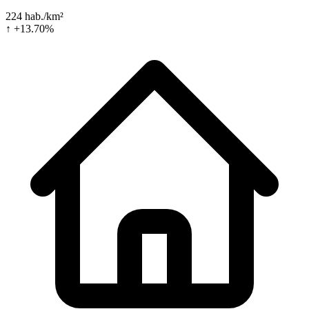
224 hab./km²
↑ +13.70%