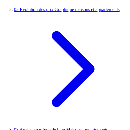
02
Évolution des prix
Graphique maisons et appartements
03
Analyse par type de bien
Maisons, appartements,