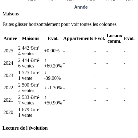
Maisons
Faites glisser horizontalement pour voir toutes les colonnes.
Locaux
Année
Maisons
Évol.
Appartements
Évol.
Évol.
comm.
2 442 €/m²
2025
+0.00%
-
-
-
-
4 ventes
2 444 €/m²
↑
2024
-
-
-
-
6 ventes
+60.20%
1 525 €/m²
↓
2023
-
-
-
-
1 vente
-39.00%
2 500 €/m²
2022
↓ -1.30%
-
-
-
-
2 ventes
2 533 €/m²
↑
2021
-
-
-
-
7 ventes
+50.90%
1 679 €/m²
2020
-
-
-
-
-
1 vente
Lecture de l'évolution