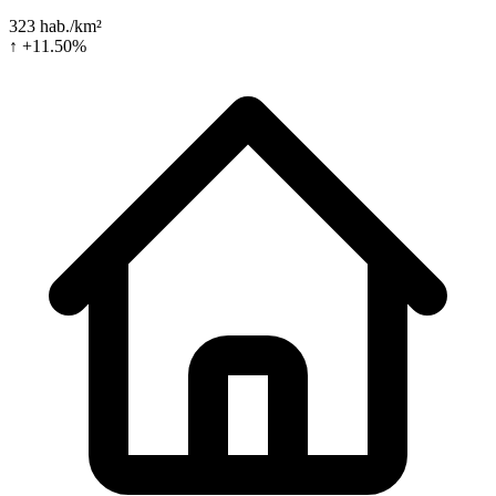
323 hab./km²
↑ +11.50%