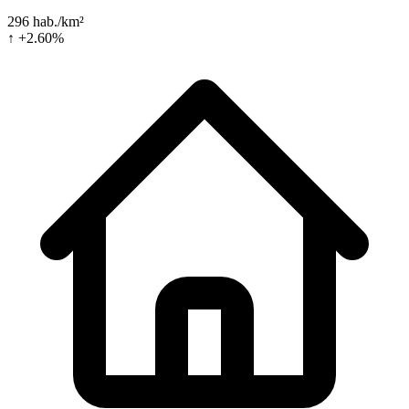
296 hab./km²
↑ +2.60%