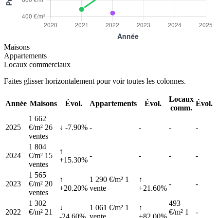
Maisons
Appartements
Locaux commerciaux
Faites glisser horizontalement pour voir toutes les colonnes.
Locaux
Année
Maisons
Évol.
Appartements
Évol.
Évol.
comm.
1 662
2025
€/m²
26
↓ -7.90%
-
-
-
-
ventes
1 804
↑
2024
€/m²
15
-
-
-
-
+15.30%
ventes
1 565
↑
1 290 €/m²
1
↑
2023
€/m²
20
-
-
+20.20%
vente
+21.60%
ventes
1 302
493
↓
1 061 €/m²
1
↑
2022
€/m²
21
€/m²
1
-
-24.60%
vente
+82.00%