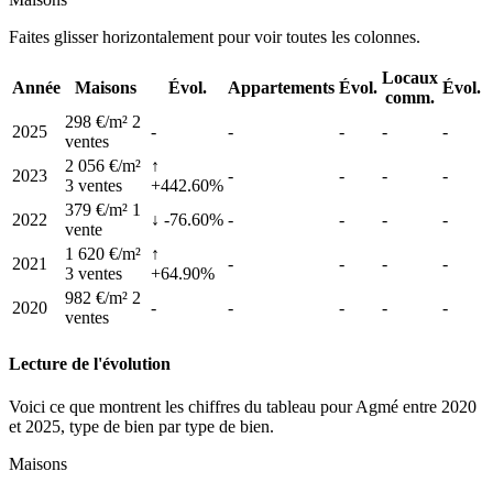
Faites glisser horizontalement pour voir toutes les colonnes.
Locaux
Année
Maisons
Évol.
Appartements
Évol.
Évol.
comm.
298 €/m²
2
2025
-
-
-
-
-
ventes
2 056 €/m²
↑
2023
-
-
-
-
3 ventes
+442.60%
379 €/m²
1
2022
↓ -76.60%
-
-
-
-
vente
1 620 €/m²
↑
2021
-
-
-
-
3 ventes
+64.90%
982 €/m²
2
2020
-
-
-
-
-
ventes
Lecture de l'évolution
Voici ce que montrent les chiffres du tableau pour Agmé entre 2020
et 2025, type de bien par type de bien.
Maisons