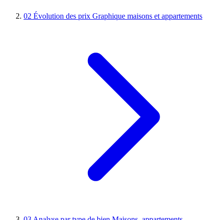
02
Évolution des prix
Graphique maisons et appartements
03
Analyse par type de bien
Maisons, appartements,