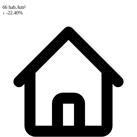
66 hab./km²
↓ -22.40%