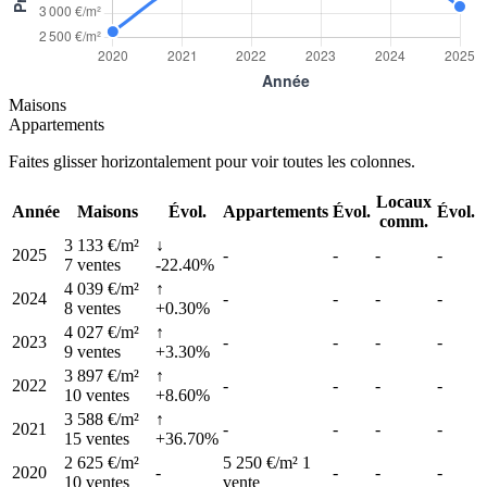
Maisons
Appartements
Faites glisser horizontalement pour voir toutes les colonnes.
Locaux
Année
Maisons
Évol.
Appartements
Évol.
Évol.
comm.
3 133 €/m²
↓
2025
-
-
-
-
7 ventes
-22.40%
4 039 €/m²
↑
2024
-
-
-
-
8 ventes
+0.30%
4 027 €/m²
↑
2023
-
-
-
-
9 ventes
+3.30%
3 897 €/m²
↑
2022
-
-
-
-
10 ventes
+8.60%
3 588 €/m²
↑
2021
-
-
-
-
15 ventes
+36.70%
2 625 €/m²
5 250 €/m²
1
2020
-
-
-
-
10 ventes
vente