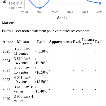
Maisons
Faites glisser horizontalement pour voir toutes les colonnes.
Locaux
Année
Maisons
Évol.
Appartements
Évol.
Évol.
comm.
3 608 €/m²
2025
↓ -5.30%
-
-
-
-
11 ventes
3 810 €/m²
↓
2024
-
-
-
-
14 ventes
-19.30%
4 720 €/m²
↑
2023
-
-
-
-
15 ventes
+16.50%
4 051 €/m²
↑
2022
-
-
-
-
19 ventes
+18.50%
3 419 €/m²
8
↓
2021
-
-
-
-
ventes
-13.40%
3 950 €/m²
4
2020
-
-
-
-
-
ventes