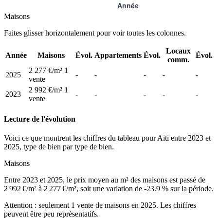
Maisons
Faites glisser horizontalement pour voir toutes les colonnes.
Locaux
Année
Maisons
Évol.
Appartements
Évol.
Évol.
comm.
2 277 €/m²
1
2025
-
-
-
-
-
vente
2 992 €/m²
1
2023
-
-
-
-
-
vente
Lecture de l'évolution
Voici ce que montrent les chiffres du tableau pour Aiti entre 2023 et
2025, type de bien par type de bien.
Maisons
Entre 2023 et 2025, le prix moyen au m² des maisons est passé de
2 992 €/m² à 2 277 €/m², soit une variation de -23.9 % sur la période.
Attention : seulement 1 vente de maisons en 2025. Les chiffres
peuvent être peu représentatifs.