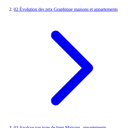
02
Évolution des prix
Graphique maisons et appartements
03
Analyse par type de bien
Maisons, appartements,