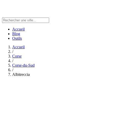
Accueil
Blog
Outils
Accueil
/
Corse
/
Corse-du-Sud
/
Albitreccia