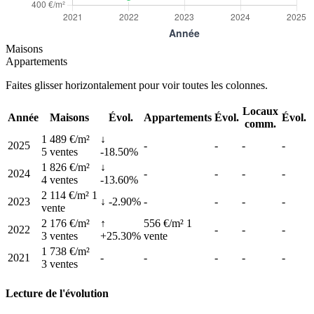
Maisons
Appartements
Faites glisser horizontalement pour voir toutes les colonnes.
Locaux
Année
Maisons
Évol.
Appartements
Évol.
Évol.
comm.
1 489 €/m²
↓
2025
-
-
-
-
5 ventes
-18.50%
1 826 €/m²
↓
2024
-
-
-
-
4 ventes
-13.60%
2 114 €/m²
1
2023
↓ -2.90%
-
-
-
-
vente
2 176 €/m²
↑
556 €/m²
1
2022
-
-
-
3 ventes
+25.30%
vente
1 738 €/m²
2021
-
-
-
-
-
3 ventes
Lecture de l'évolution