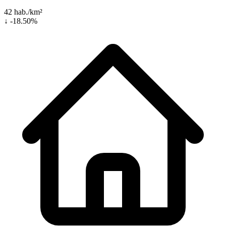
42 hab./km²
↓ -18.50%