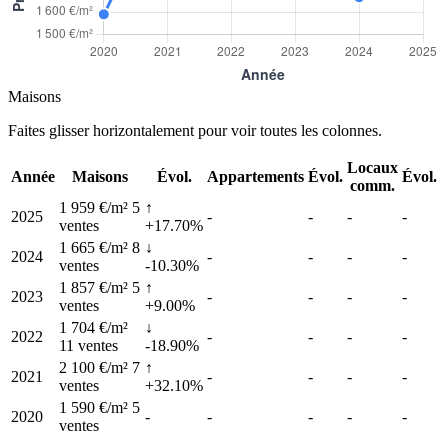
Maisons
Faites glisser horizontalement pour voir toutes les colonnes.
Locaux
Année
Maisons
Évol.
Appartements
Évol.
Évol.
comm.
1 959 €/m²
5
↑
2025
-
-
-
-
ventes
+17.70%
1 665 €/m²
8
↓
2024
-
-
-
-
ventes
-10.30%
1 857 €/m²
5
↑
2023
-
-
-
-
ventes
+9.00%
1 704 €/m²
↓
2022
-
-
-
-
11 ventes
-18.90%
2 100 €/m²
7
↑
2021
-
-
-
-
ventes
+32.10%
1 590 €/m²
5
2020
-
-
-
-
-
ventes