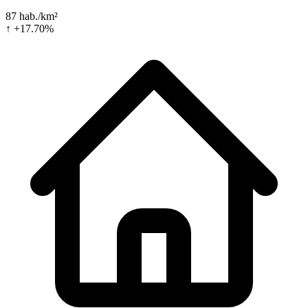
87 hab./km²
↑ +17.70%