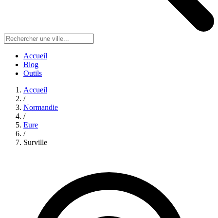
Accueil
Blog
Outils
Accueil
/
Normandie
/
Eure
/
Surville