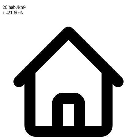
26 hab./km²
↓ -21.60%