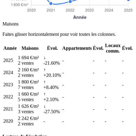
Maisons
Faites glisser horizontalement pour voir toutes les colonnes.
Locaux
Année
Maisons
Évol.
Appartements
Évol.
Évol.
comm.
1 694 €/m²
↓
2025
-
-
-
-
2 ventes
-21.60%
2 160 €/m²
↑
2024
-
-
-
-
2 ventes
+20.10%
1 800 €/m²
↑
2023
-
-
-
-
7 ventes
+8.40%
1 660 €/m²
↑
2022
-
-
-
-
5 ventes
+2.10%
1 626 €/m²
↓
2021
-
-
-
-
3 ventes
-27.50%
2 242 €/m²
2020
-
-
-
-
-
2 ventes