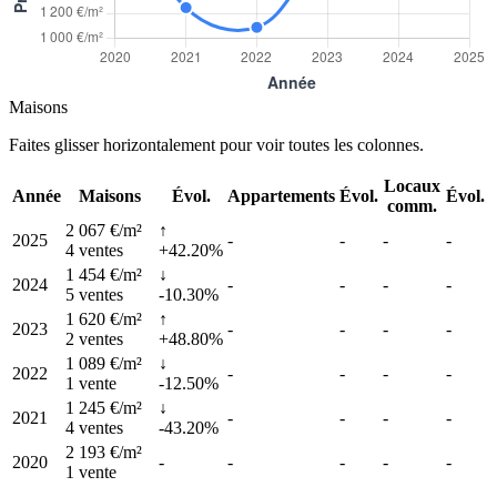
Maisons
Faites glisser horizontalement pour voir toutes les colonnes.
Locaux
Année
Maisons
Évol.
Appartements
Évol.
Évol.
comm.
2 067 €/m²
↑
2025
-
-
-
-
4 ventes
+42.20%
1 454 €/m²
↓
2024
-
-
-
-
5 ventes
-10.30%
1 620 €/m²
↑
2023
-
-
-
-
2 ventes
+48.80%
1 089 €/m²
↓
2022
-
-
-
-
1 vente
-12.50%
1 245 €/m²
↓
2021
-
-
-
-
4 ventes
-43.20%
2 193 €/m²
2020
-
-
-
-
-
1 vente