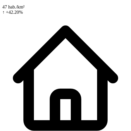
47 hab./km²
↑ +42.20%