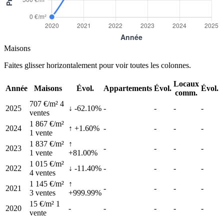
Maisons
Faites glisser horizontalement pour voir toutes les colonnes.
Locaux
Année
Maisons
Évol.
Appartements
Évol.
Évol.
comm.
707 €/m²
4
2025
↓ -62.10%
-
-
-
-
ventes
1 867 €/m²
2024
↑ +1.60%
-
-
-
-
1 vente
1 837 €/m²
↑
2023
-
-
-
-
1 vente
+81.00%
1 015 €/m²
2022
↓ -11.40%
-
-
-
-
4 ventes
1 145 €/m²
↑
2021
-
-
-
-
3 ventes
+999.99%
15 €/m²
1
2020
-
-
-
-
-
vente