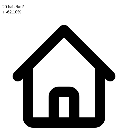
20 hab./km²
↓ -62.10%