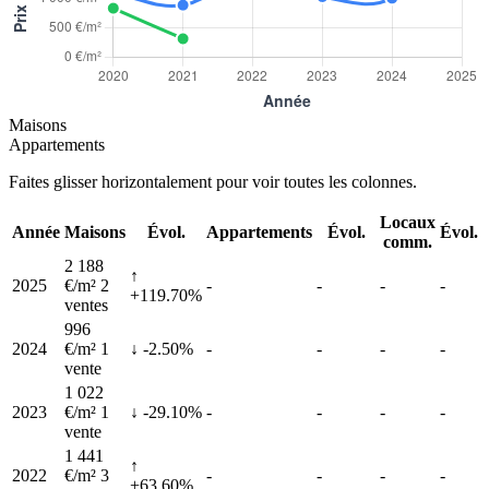
Maisons
Appartements
Faites glisser horizontalement pour voir toutes les colonnes.
Locaux
Année
Maisons
Évol.
Appartements
Évol.
Évol.
comm.
2 188
↑
2025
€/m²
2
-
-
-
-
+119.70%
ventes
996
2024
€/m²
1
↓ -2.50%
-
-
-
-
vente
1 022
2023
€/m²
1
↓ -29.10%
-
-
-
-
vente
1 441
↑
2022
€/m²
3
-
-
-
-
+63.60%