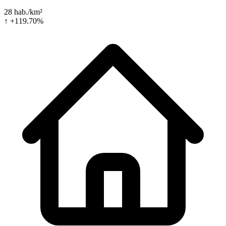
28 hab./km²
↑ +119.70%