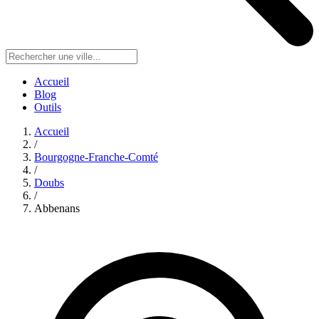
Accueil
Blog
Outils
Accueil
/
Bourgogne-Franche-Comté
/
Doubs
/
Abbenans