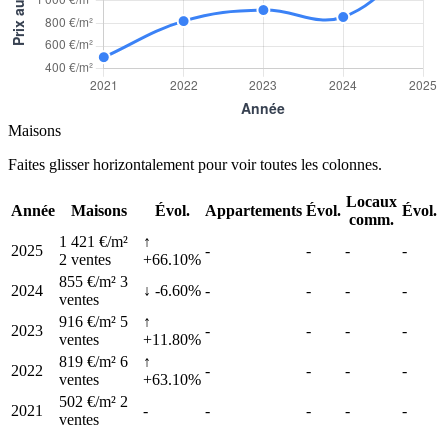
Maisons
Faites glisser horizontalement pour voir toutes les colonnes.
Locaux
Année
Maisons
Évol.
Appartements
Évol.
Évol.
comm.
1 421 €/m²
↑
2025
-
-
-
-
2 ventes
+66.10%
855 €/m²
3
2024
↓ -6.60%
-
-
-
-
ventes
916 €/m²
5
↑
2023
-
-
-
-
ventes
+11.80%
819 €/m²
6
↑
2022
-
-
-
-
ventes
+63.10%
502 €/m²
2
2021
-
-
-
-
-
ventes