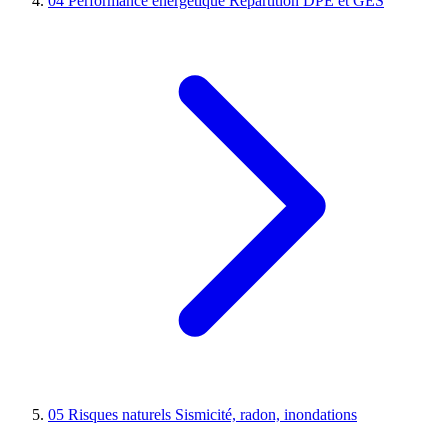
04
Performance énergétique
Répartition DPE et GES
05
Risques naturels
Sismicité, radon, inondations