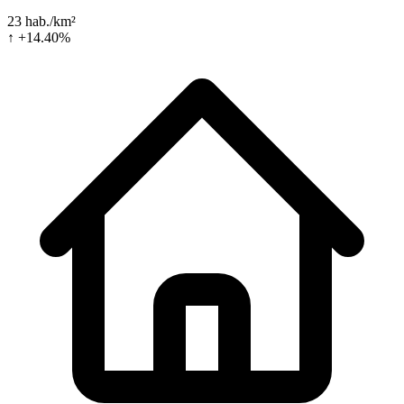
23 hab./km²
↑ +14.40%