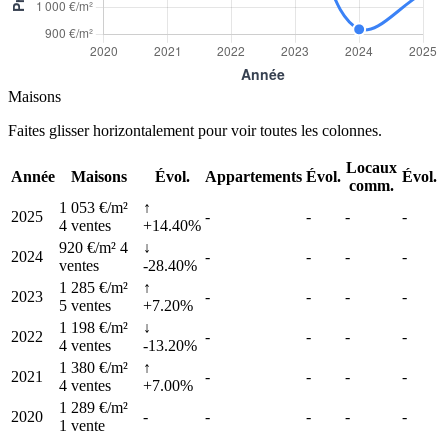
Maisons
Faites glisser horizontalement pour voir toutes les colonnes.
Locaux
Année
Maisons
Évol.
Appartements
Évol.
Évol.
comm.
1 053 €/m²
↑
2025
-
-
-
-
4 ventes
+14.40%
920 €/m²
4
↓
2024
-
-
-
-
ventes
-28.40%
1 285 €/m²
↑
2023
-
-
-
-
5 ventes
+7.20%
1 198 €/m²
↓
2022
-
-
-
-
4 ventes
-13.20%
1 380 €/m²
↑
2021
-
-
-
-
4 ventes
+7.00%
1 289 €/m²
2020
-
-
-
-
-
1 vente