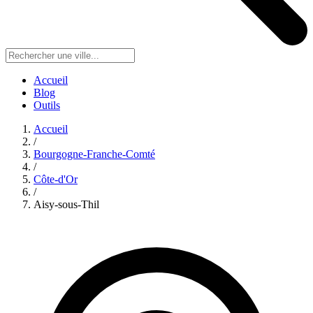
Accueil
Blog
Outils
Accueil
/
Bourgogne-Franche-Comté
/
Côte-d'Or
/
Aisy-sous-Thil