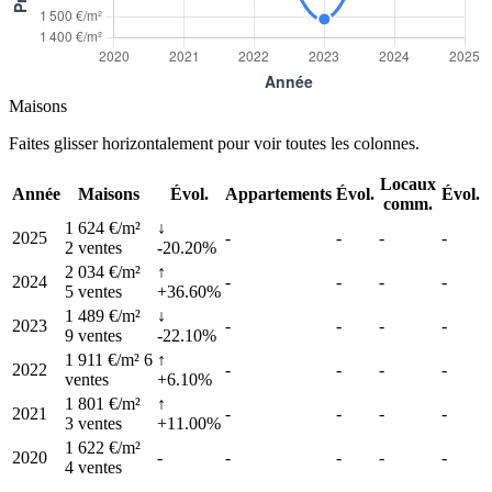
Maisons
Faites glisser horizontalement pour voir toutes les colonnes.
Locaux
Année
Maisons
Évol.
Appartements
Évol.
Évol.
comm.
1 624 €/m²
↓
2025
-
-
-
-
2 ventes
-20.20%
2 034 €/m²
↑
2024
-
-
-
-
5 ventes
+36.60%
1 489 €/m²
↓
2023
-
-
-
-
9 ventes
-22.10%
1 911 €/m²
6
↑
2022
-
-
-
-
ventes
+6.10%
1 801 €/m²
↑
2021
-
-
-
-
3 ventes
+11.00%
1 622 €/m²
2020
-
-
-
-
-
4 ventes