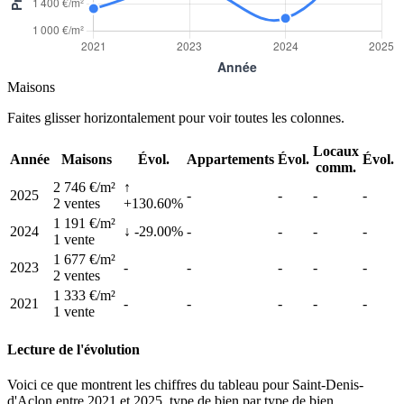
Maisons
Faites glisser horizontalement pour voir toutes les colonnes.
Locaux
Année
Maisons
Évol.
Appartements
Évol.
Évol.
comm.
2 746 €/m²
↑
2025
-
-
-
-
2 ventes
+130.60%
1 191 €/m²
2024
↓ -29.00%
-
-
-
-
1 vente
1 677 €/m²
2023
-
-
-
-
-
2 ventes
1 333 €/m²
2021
-
-
-
-
-
1 vente
Lecture de l'évolution
Voici ce que montrent les chiffres du tableau pour Saint-Denis-
d'Aclon entre 2021 et 2025, type de bien par type de bien.