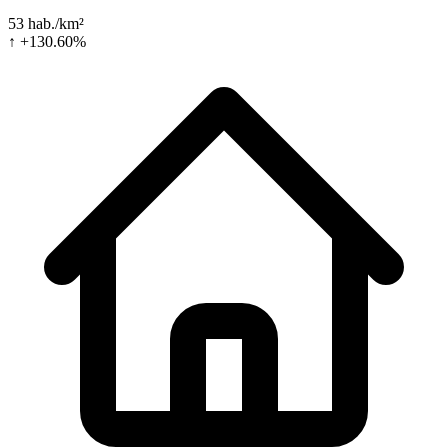
53 hab./km²
↑ +130.60%