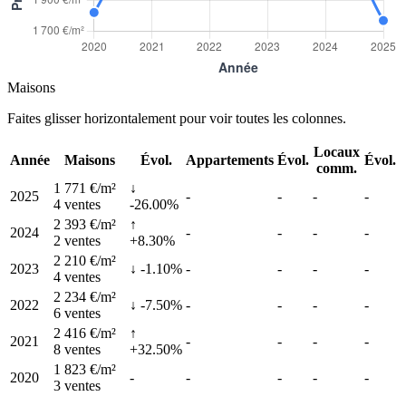
Maisons
Faites glisser horizontalement pour voir toutes les colonnes.
Locaux
Année
Maisons
Évol.
Appartements
Évol.
Évol.
comm.
1 771 €/m²
↓
2025
-
-
-
-
4 ventes
-26.00%
2 393 €/m²
↑
2024
-
-
-
-
2 ventes
+8.30%
2 210 €/m²
2023
↓ -1.10%
-
-
-
-
4 ventes
2 234 €/m²
2022
↓ -7.50%
-
-
-
-
6 ventes
2 416 €/m²
↑
2021
-
-
-
-
8 ventes
+32.50%
1 823 €/m²
2020
-
-
-
-
-
3 ventes