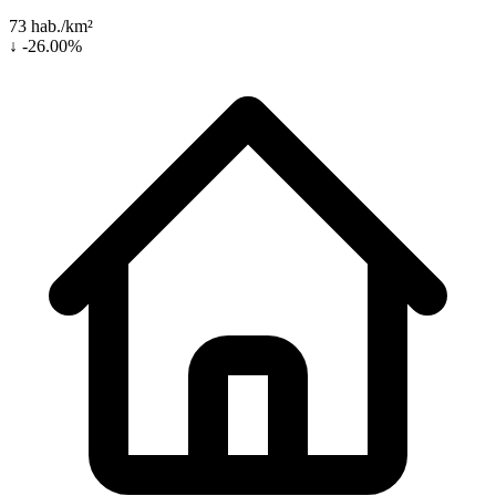
73 hab./km²
↓ -26.00%