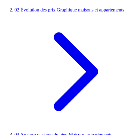
02
Évolution des prix
Graphique maisons et appartements
03
Analyse par type de bien
Maisons, appartements,