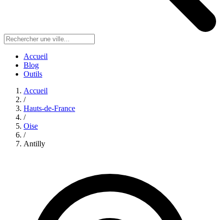
Accueil
Blog
Outils
Accueil
/
Hauts-de-France
/
Oise
/
Antilly