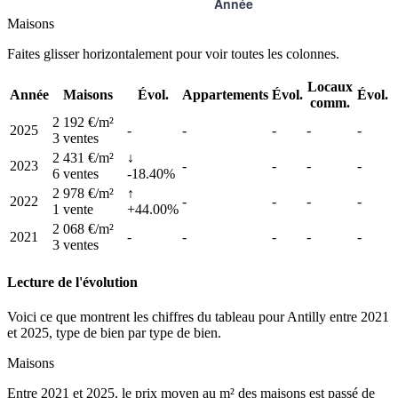
Maisons
Faites glisser horizontalement pour voir toutes les colonnes.
Locaux
Année
Maisons
Évol.
Appartements
Évol.
Évol.
comm.
2 192 €/m²
2025
-
-
-
-
-
3 ventes
2 431 €/m²
↓
2023
-
-
-
-
6 ventes
-18.40%
2 978 €/m²
↑
2022
-
-
-
-
1 vente
+44.00%
2 068 €/m²
2021
-
-
-
-
-
3 ventes
Lecture de l'évolution
Voici ce que montrent les chiffres du tableau pour Antilly entre 2021
et 2025, type de bien par type de bien.
Maisons
Entre 2021 et 2025, le prix moyen au m² des maisons est passé de