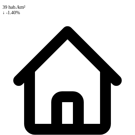
39 hab./km²
↓ -1.40%