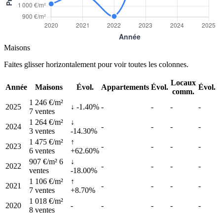
Maisons
Faites glisser horizontalement pour voir toutes les colonnes.
Locaux
Année
Maisons
Évol.
Appartements
Évol.
Évol.
comm.
1 246 €/m²
2025
↓ -1.40%
-
-
-
-
7 ventes
1 264 €/m²
↓
2024
-
-
-
-
3 ventes
-14.30%
1 475 €/m²
↑
2023
-
-
-
-
6 ventes
+62.60%
907 €/m²
6
↓
2022
-
-
-
-
ventes
-18.00%
1 106 €/m²
↑
2021
-
-
-
-
7 ventes
+8.70%
1 018 €/m²
2020
-
-
-
-
-
8 ventes