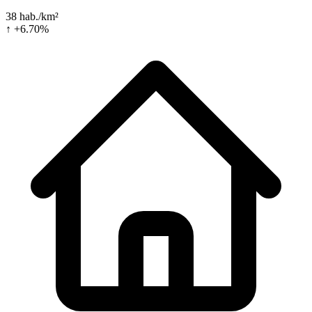
38 hab./km²
↑ +6.70%