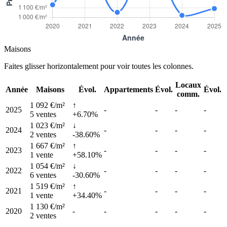
Maisons
Faites glisser horizontalement pour voir toutes les colonnes.
Locaux
Année
Maisons
Évol.
Appartements
Évol.
Évol.
comm.
1 092 €/m²
↑
2025
-
-
-
-
5 ventes
+6.70%
1 023 €/m²
↓
2024
-
-
-
-
2 ventes
-38.60%
1 667 €/m²
↑
2023
-
-
-
-
1 vente
+58.10%
1 054 €/m²
↓
2022
-
-
-
-
6 ventes
-30.60%
1 519 €/m²
↑
2021
-
-
-
-
1 vente
+34.40%
1 130 €/m²
2020
-
-
-
-
-
2 ventes