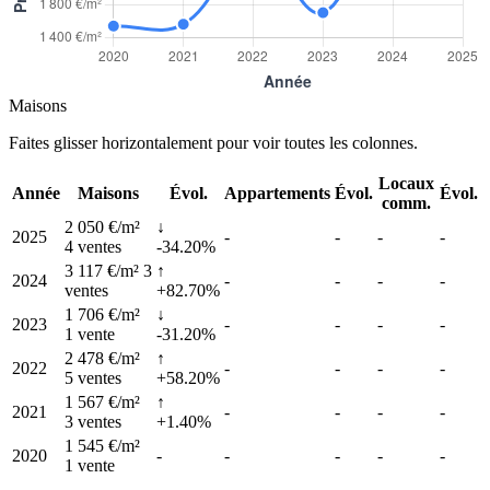
Maisons
Faites glisser horizontalement pour voir toutes les colonnes.
Locaux
Année
Maisons
Évol.
Appartements
Évol.
Évol.
comm.
2 050 €/m²
↓
2025
-
-
-
-
4 ventes
-34.20%
3 117 €/m²
3
↑
2024
-
-
-
-
ventes
+82.70%
1 706 €/m²
↓
2023
-
-
-
-
1 vente
-31.20%
2 478 €/m²
↑
2022
-
-
-
-
5 ventes
+58.20%
1 567 €/m²
↑
2021
-
-
-
-
3 ventes
+1.40%
1 545 €/m²
2020
-
-
-
-
-
1 vente