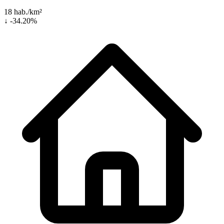
18 hab./km²
↓ -34.20%