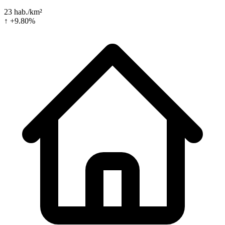
23 hab./km²
↑ +9.80%