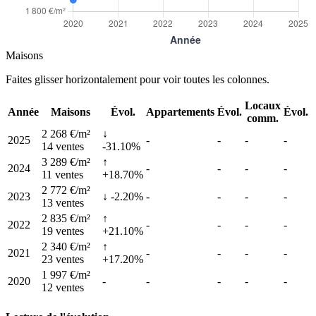
Maisons
Faites glisser horizontalement pour voir toutes les colonnes.
Locaux
Année
Maisons
Évol.
Appartements
Évol.
Évol.
comm.
2 268 €/m²
↓
2025
-
-
-
-
14 ventes
-31.10%
3 289 €/m²
↑
2024
-
-
-
-
11 ventes
+18.70%
2 772 €/m²
2023
↓ -2.20%
-
-
-
-
13 ventes
2 835 €/m²
↑
2022
-
-
-
-
19 ventes
+21.10%
2 340 €/m²
↑
2021
-
-
-
-
23 ventes
+17.20%
1 997 €/m²
2020
-
-
-
-
-
12 ventes