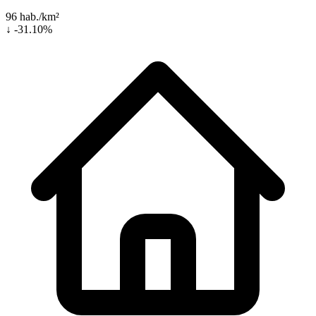
96 hab./km²
↓ -31.10%