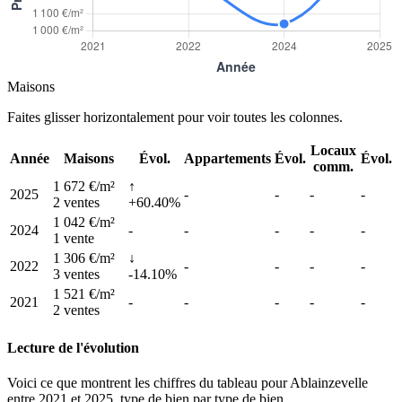
Maisons
Faites glisser horizontalement pour voir toutes les colonnes.
Locaux
Année
Maisons
Évol.
Appartements
Évol.
Évol.
comm.
1 672 €/m²
↑
2025
-
-
-
-
2 ventes
+60.40%
1 042 €/m²
2024
-
-
-
-
-
1 vente
1 306 €/m²
↓
2022
-
-
-
-
3 ventes
-14.10%
1 521 €/m²
2021
-
-
-
-
-
2 ventes
Lecture de l'évolution
Voici ce que montrent les chiffres du tableau pour Ablainzevelle
entre 2021 et 2025, type de bien par type de bien.