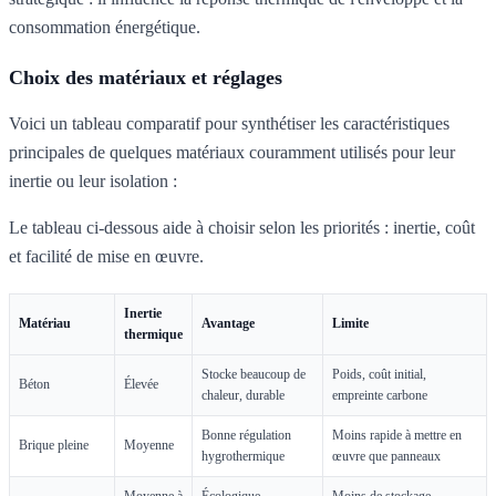
consommation énergétique.
Choix des matériaux et réglages
Voici un tableau comparatif pour synthétiser les caractéristiques
principales de quelques matériaux couramment utilisés pour leur
inertie ou leur isolation :
Le tableau ci-dessous aide à choisir selon les priorités : inertie, coût
et facilité de mise en œuvre.
Inertie
Matériau
Avantage
Limite
thermique
Stocke beaucoup de
Poids, coût initial,
Béton
Élevée
chaleur, durable
empreinte carbone
Bonne régulation
Moins rapide à mettre en
Brique pleine
Moyenne
hygrothermique
œuvre que panneaux
Moyenne à
Écologique,
Moins de stockage