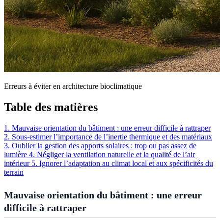
Erreurs à éviter en architecture bioclimatique
Table des matières
1. Mauvaise orientation du bâtiment : une erreur difficile à rattraper
2. Sous-estimer l’importance de l’inertie thermique et des matériaux
3. Oublier la gestion des apports solaires : trop ou pas assez de
lumière
4. Négliger la ventilation naturelle et la qualité de l’air
intérieur
5. Ignorer l’adaptation au climat local et aux spécificités du
terrain
Mauvaise orientation du bâtiment : une erreur
difficile à rattraper