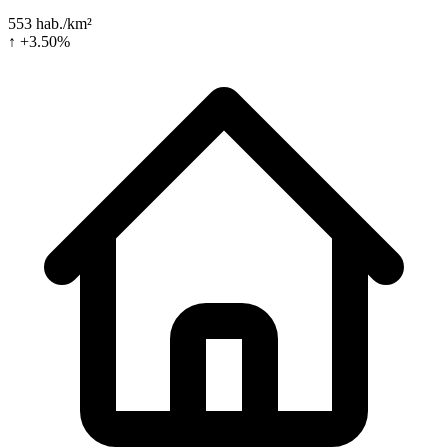
553 hab./km²
↑ +3.50%